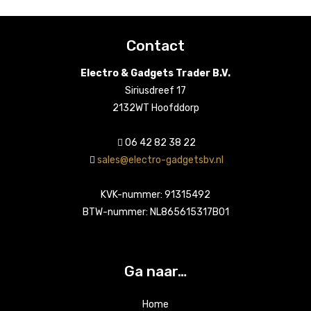
Contact
Electro & Gadgets Trader B.V.
Siriusdreef 17
2132WT Hoofddorp
06 42 82 38 22
sales@electro-gadgetsbv.nl
KVK-nummer: 91315492
BTW-nummer: NL865615317B01
Ga naar…
Home