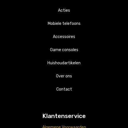
Acties
Mobiele telefoons
Accessoires
Apple
Game consoles
Samsung
Apple
Huishoudartikelen
Playstations
Samsung
Overig
Over ons
Nintendo
Overig
Accessoires
Contact
Klantenservice
Algemene Voorwaarden