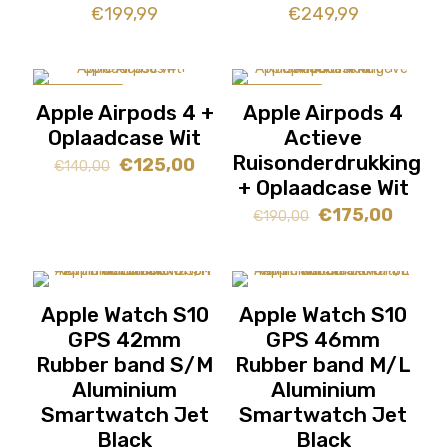
€
199,99
€
249,99
AANBIEDING
AANBIEDING
Apple Airpods 4 +
Apple Airpods 4
Oplaadcase Wit
Actieve
Ruisonderdrukking
Oorspronkelijke
Huidige
€
125,00
€
140,00
+ Oplaadcase Wit
prijs
prijs
was:
is:
Oorspronkelijke
Huidig
€
175,00
€
190,00
€140,00.
€125,00.
prijs
prijs
was:
is:
€190,00.
€175,0
Apple Watch S10
Apple Watch S10
GPS 42mm
GPS 46mm
Rubber band S/M
Rubber band M/L
Aluminium
Aluminium
Smartwatch Jet
Smartwatch Jet
Black
Black