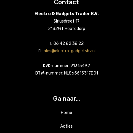
Contact
Electro & Gadgets Trader B.V.
Siriusdreef 17
2132WT Hoofddorp
06 42 82 38 22
sales@electro-gadgetsbv.nl
KVK-nummer: 91315492
BTW-nummer: NL865615317B01
Ga naar…
Home
Acties