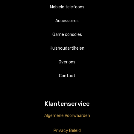
Mobiele telefoons
Accessoires
Apple
Game consoles
Samsung
Apple
Huishoudartikelen
Playstations
Samsung
Overig
Over ons
Nintendo
Overig
Accessoires
Contact
Klantenservice
Algemene Voorwaarden
Privacy Beleid