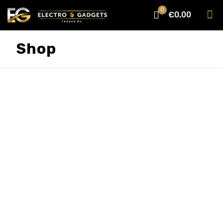
0
€0,00
Shop