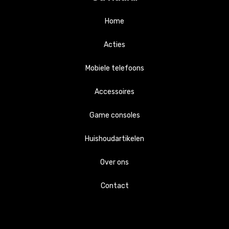
Home
Acties
Mobiele telefoons
Accessoires
Apple
Game consoles
Samsung
Apple
Huishoudartikelen
Playstations
Samsung
Overig
Over ons
Nintendo
Overig
Accessoires
Contact