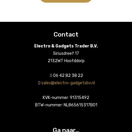
Contact
Electro & Gadgets Trader B.V.
Siriusdreef 17
2132WT Hoofddorp
06 42 82 38 22
sales@electro-gadgetsbv.nl
KVK-nummer: 91315492
BTW-nummer: NL865615317B01
Ga naar…