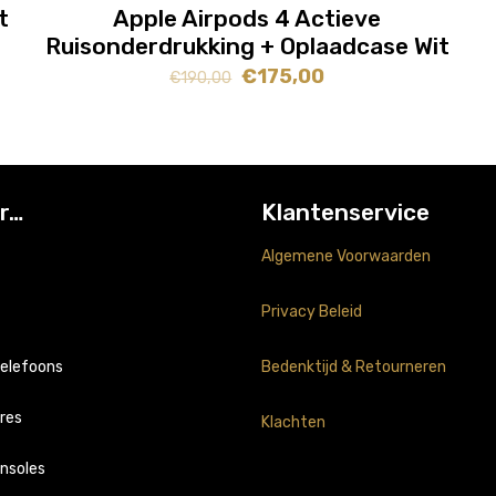
AANBIEDING
t
Apple Airpods 4 Actieve
Ruisonderdrukking + Oplaadcase Wit
Oorspronkelijke
Huidige
€
175,00
€
190,00
prijs
prijs
was:
is:
€190,00.
€175,00.
r…
Klantenservice
Algemene Voorwaarden
Privacy Beleid
telefoons
Bedenktijd & Retourneren
res
Klachten
nsoles
ung