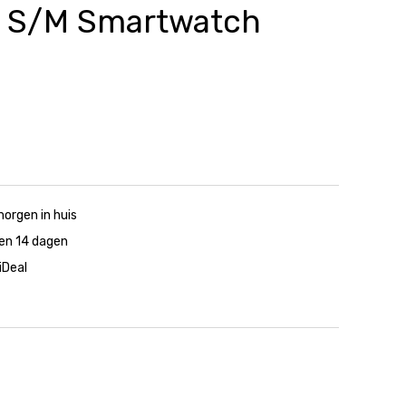
 S/M Smartwatch
morgen in huis
nen 14 dagen
 iDeal