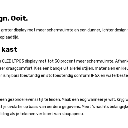
n. Ooit.
n groter display met meer schermruimte en een dunner, lichter desi
oplaadtijd.
 kast
ina OLED LTPO3 display met tot 30 procent meer schermruimte. Afhank
er draagcomfort. Kies een bandje uit allerlei stijlen, materialen en kl
r is hij barstbestandig en stofbestendig conform IP6X en waterbeste
een gezonde levensstijl te leiden. Maak een ecg wanneer je wilt. Krij
at je ovulatie op basis van eerdere gegevens⁠. Meet ’s nachts belangrij
elding als je tekenen vertoont van slaapapneu.