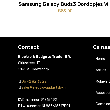
Samsung Galaxy Buds3 Oordopjes Wi
€
89,00
Contact
Ga naa
Electro & Gadgets Trader B.V.
Home
Siriusdreef 17
2132WT Hoofddorp
Acties
06 42 82 38 22
Mobiele 
sales@electro-gadgetsbv.nl
Accessoi
Apple
KVK-nummer: 91315492
Game co
Sams
Apple
BTW-nummer: NL865615317B01