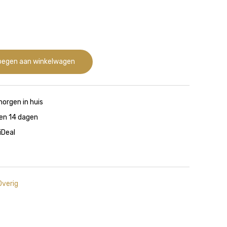
nkelijke
Huidige
prijs
is:
.
€99,99.
egen aan winkelwagen
morgen in huis
nen 14 dagen
 iDeal
Overig