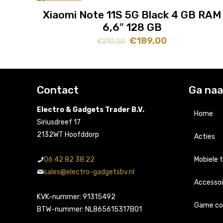
AANBIEDING
Xiaomi Note 11S 5G Black 4 GB RAM
6,6″ 128 GB
Oorspronkelijke
Huidige
€
189,00
€
210,00
prijs
prijs
was:
is:
€210,00.
€189,00.
Contact
Ga naa
Electro & Gadgets Trader B.V.
Home
Siriusdreef 17
2132WT Hoofddorp
Acties
06 42 82 38 22
Mobiele 
sales@electro-gadgetsbv.nl
Accessoi
Apple
KVK-nummer: 91315492
Game co
Sams
Apple
BTW-nummer: NL865615317B01