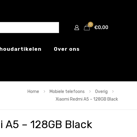
0
€0,00
houdartikelen
Over ons
Home
Mobiele telefoons
Overig
Xiaomi Redmi A5 – 128GB Black
i A5 – 128GB Black