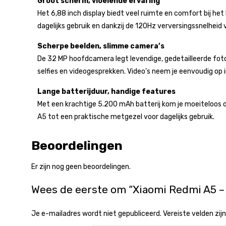
Groot scherm, vloeiende ervaring
Het 6,88 inch display biedt veel ruimte en comfort bij het 
dagelijks gebruik en dankzij de 120Hz verversingssnelheid v
Scherpe beelden, slimme camera’s
De 32 MP hoofdcamera legt levendige, gedetailleerde foto’
selfies en videogesprekken. Video’s neem je eenvoudig op i
Lange batterijduur, handige features
Met een krachtige 5.200 mAh batterij kom je moeiteloos d
A5 tot een praktische metgezel voor dagelijks gebruik.
Beoordelingen
Er zijn nog geen beoordelingen.
Wees de eerste om “Xiaomi Redmi A5 –
Je e-mailadres wordt niet gepubliceerd.
Vereiste velden zi