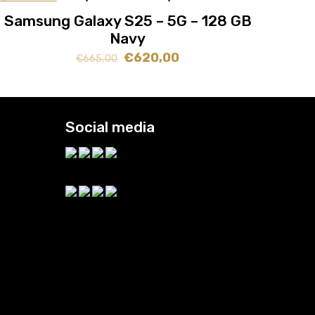
AANBIEDING
Samsung Galaxy S25 – 5G – 128 GB
Navy
Oorspronkelijke
Huidige
€
620,00
€
665,00
prijs
prijs
was:
is:
€665,00.
€620,00.
Social media