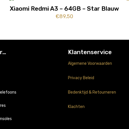
Xiaomi Redmi A3 – 64GB – Star Blauw
€
89,50
r…
Klantenservice
Algemene Voorwaarden
Privacy Beleid
telefoons
Bedenktijd & Retourneren
res
Klachten
nsoles
ung