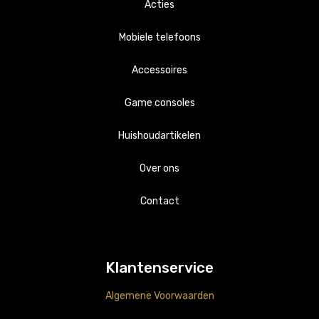
Acties
Mobiele telefoons
Accessoires
Apple
Game consoles
Samsung
Apple
Huishoudartikelen
Playstations
Samsung
Overig
Over ons
Nintendo
Overig
Accessoires
Contact
Klantenservice
Algemene Voorwaarden