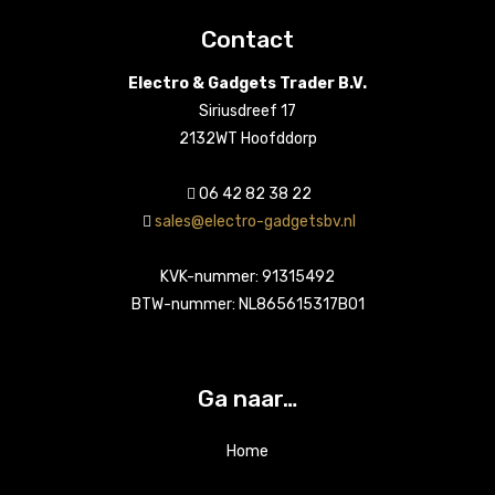
Contact
Electro & Gadgets Trader B.V.
Siriusdreef 17
2132WT Hoofddorp
06 42 82 38 22
sales@electro-gadgetsbv.nl
KVK-nummer: 91315492
BTW-nummer: NL865615317B01
Ga naar…
Home