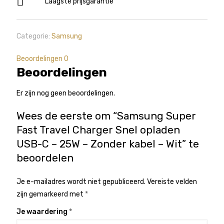
Laagste prijsgarantie
C
-
25W
Categorie:
Samsung
-
Zonder
Beoordelingen
0
Beoordelingen
kabel
-
Er zijn nog geen beoordelingen.
Wit
aantal
Wees de eerste om “Samsung Super
Fast Travel Charger Snel opladen
USB-C – 25W – Zonder kabel – Wit” te
beoordelen
Je e-mailadres wordt niet gepubliceerd.
Vereiste velden
zijn gemarkeerd met
*
Je waardering
*