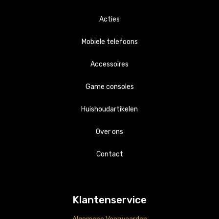
Acties
Mobiele telefoons
Accessoires
Apple
Game consoles
Samsung
Apple
Huishoudartikelen
Playstations
Samsung
Overig
Over ons
Nintendo
Overig
Accessoires
Contact
Klantenservice