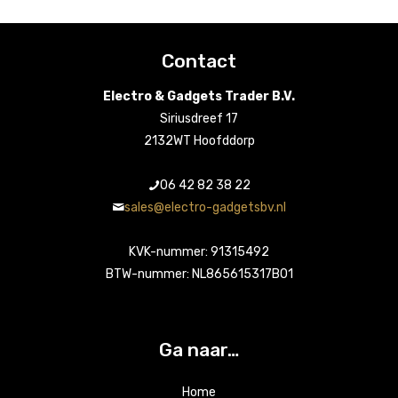
Contact
Electro & Gadgets Trader B.V.
Siriusdreef 17
2132WT Hoofddorp
06 42 82 38 22
sales@electro-gadgetsbv.nl
KVK-nummer: 91315492
BTW-nummer: NL865615317B01
Ga naar…
Home